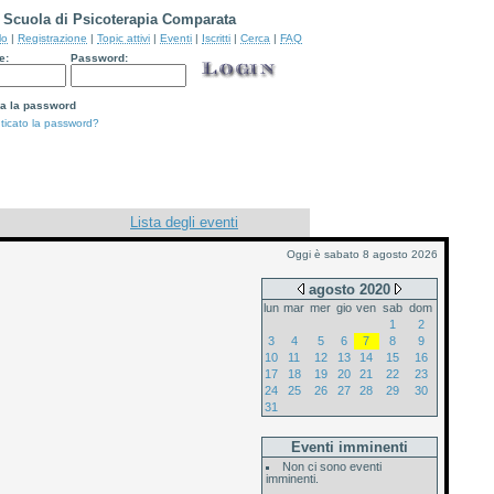
Scuola di Psicoterapia Comparata
lo
|
Registrazione
|
Topic attivi
|
Eventi
|
Iscritti
|
Cerca
|
FAQ
e:
Password:
a la password
ticato la password?
Lista degli eventi
Oggi è sabato 8 agosto 2026
agosto 2020
lun
mar
mer
gio
ven
sab
dom
1
2
3
4
5
6
7
8
9
10
11
12
13
14
15
16
17
18
19
20
21
22
23
24
25
26
27
28
29
30
31
Eventi imminenti
Non ci sono eventi
imminenti.