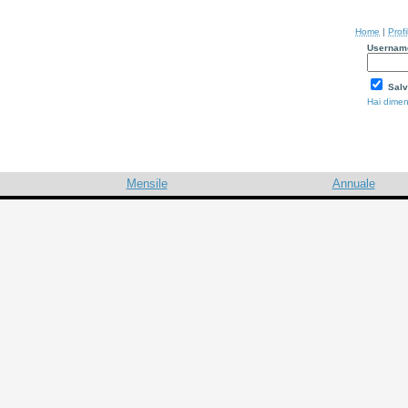
Home
|
Profi
Usernam
Salv
Hai dimen
Mensile
Annuale