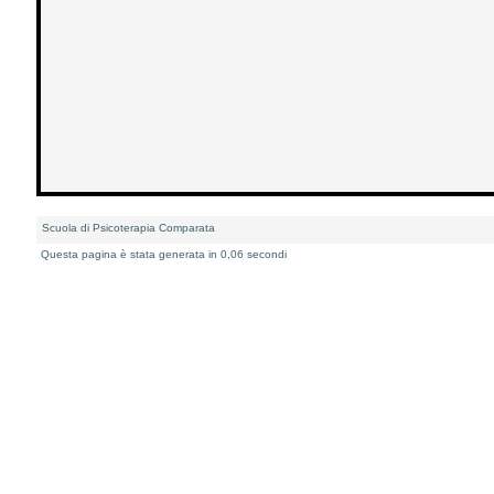
Scuola di Psicoterapia Comparata
Questa pagina è stata generata in 0,06 secondi