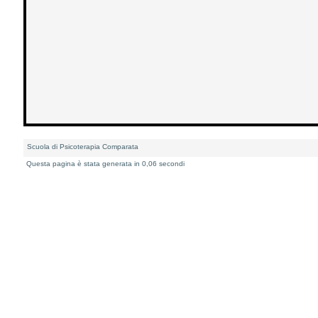
Scuola di Psicoterapia Comparata
Questa pagina è stata generata in 0,06 secondi