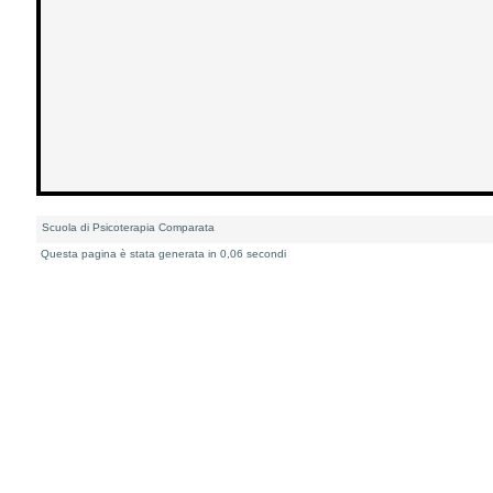
Scuola di Psicoterapia Comparata
Questa pagina è stata generata in 0,06 secondi