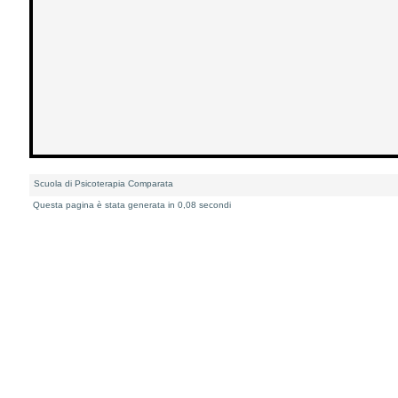
Scuola di Psicoterapia Comparata
Questa pagina è stata generata in 0,08 secondi