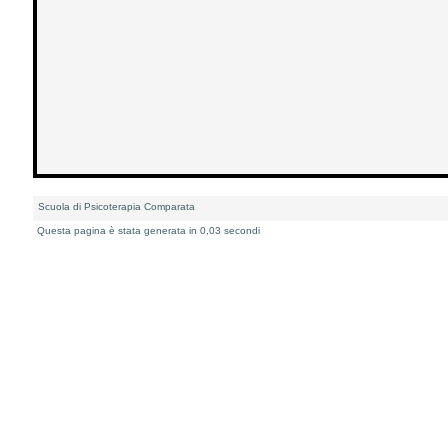
Scuola di Psicoterapia Comparata
Questa pagina è stata generata in 0,03 secondi