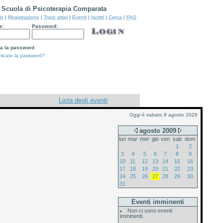
Scuola di Psicoterapia Comparata
lo
|
Registrazione
|
Topic attivi
|
Eventi
|
Iscritti
|
Cerca
|
FAQ
e:
Password:
a la password
ticato la password?
Lista degli eventi
Oggi è sabato 8 agosto 2026
agosto 2009
lun
mar
mer
gio
ven
sab
dom
1
2
3
4
5
6
7
8
9
10
11
12
13
14
15
16
17
18
19
20
21
22
23
24
25
26
27
28
29
30
31
Eventi imminenti
Non ci sono eventi
imminenti.