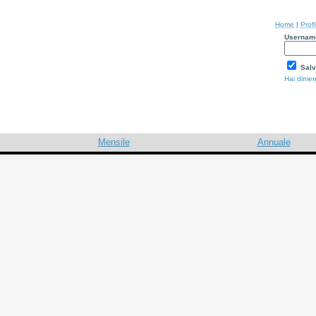
Home
|
Profi
Usernam
Salv
Hai dimen
Mensile
Annuale