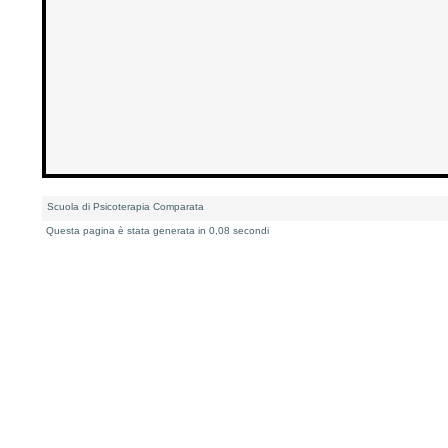
Scuola di Psicoterapia Comparata
Questa pagina è stata generata in 0,08 secondi