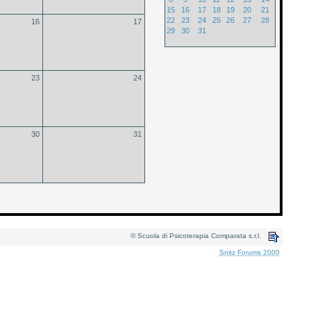
15
16
17
18
19
20
21
22
23
24
25
26
27
28
16
17
29
30
31
23
24
30
31
© Scuola di Psicoterapia Comparata s.r.l.
Snitz Forums 2000