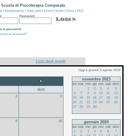
Scuola di Psicoterapia Comparata
lo
|
Registrazione
|
Topic attivi
|
Eventi
|
Iscritti
|
Cerca
|
FAQ
e:
Password:
a la password
ticato la password?
Lista degli eventi
Oggi è giovedì 6 agosto 2026
novembre 2023
lun
mar
mer
gio
ven
sab
dom
1
2
3
4
5
dom
6
7
8
9
10
11
12
2
3
13
14
15
16
17
18
19
20
21
22
23
24
25
26
27
28
29
30
9
10
gennaio 2024
lun
mar
mer
gio
ven
sab
dom
1
2
3
4
5
6
7
8
9
10
11
12
13
14