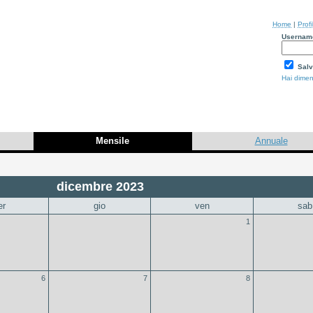
Home
|
Profi
Usernam
Salv
Hai dimen
Mensile
Annuale
dicembre 2023
er
gio
ven
sab
1
6
7
8