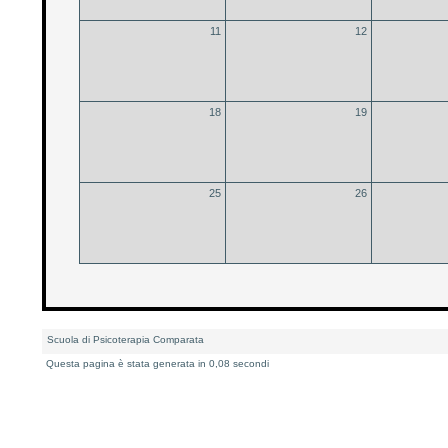
11
12
18
19
25
26
Scuola di Psicoterapia Comparata
Questa pagina è stata generata in 0,08 secondi