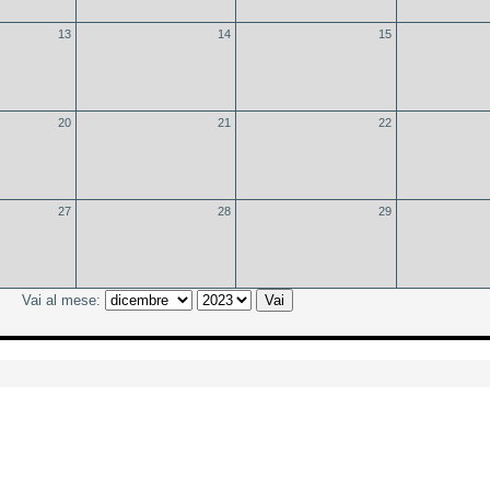
13
14
15
20
21
22
27
28
29
Vai al mese: