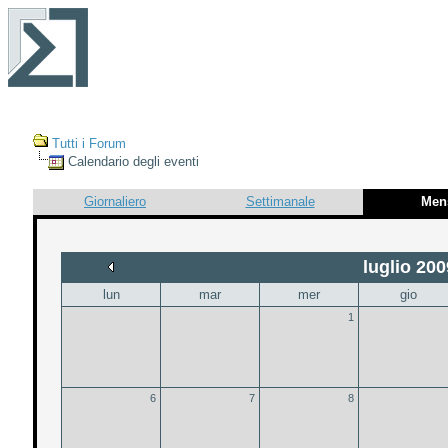
Tutti i Forum
Calendario degli eventi
Giornaliero
Settimanale
Men
luglio 200
lun
mar
mer
gio
1
6
7
8