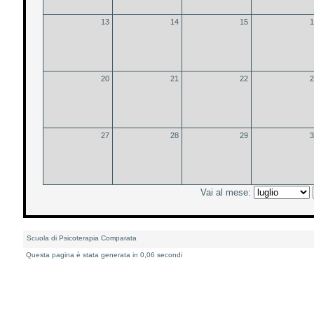
13
14
15
1
20
21
22
2
27
28
29
3
Vai al mese:
Scuola di Psicoterapia Comparata
Questa pagina è stata generata in 0,06 secondi