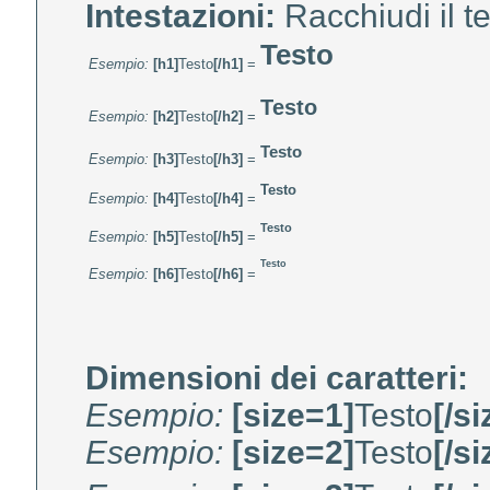
Intestazioni:
Racchiudi il te
Testo
Esempio:
[h1]
Testo
[/h1]
=
Testo
Esempio:
[h2]
Testo
[/h2]
=
Testo
Esempio:
[h3]
Testo
[/h3]
=
Testo
Esempio:
[h4]
Testo
[/h4]
=
Testo
Esempio:
[h5]
Testo
[/h5]
=
Testo
Esempio:
[h6]
Testo
[/h6]
=
Dimensioni dei caratteri:
Esempio:
[size=1]
Testo
[/s
Esempio:
[size=2]
Testo
[/s