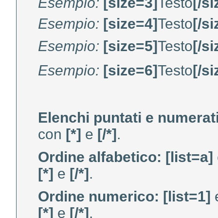
Esempio:
[size=3]
Testo
[/s
Esempio:
[size=4]
Testo
[/s
Esempio:
[size=5]
Testo
[/s
Esempio:
[size=6]
Testo
[/s
Elenchi puntati e numerati
con
[*]
e
[/*]
.
Ordine alfabetico:
[list=a]
[*]
e
[/*]
.
Ordine numerico:
[list=1]
[*]
e
[/*]
.