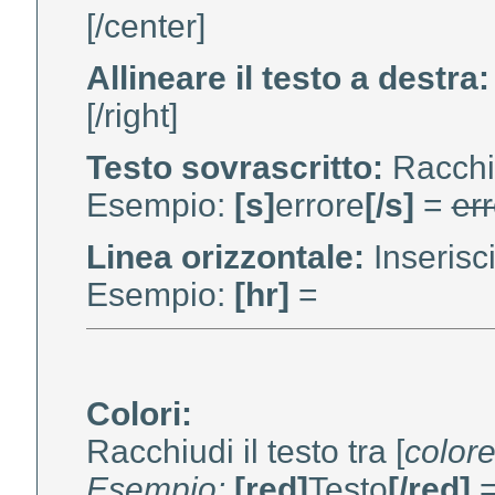
[/center]
Allineare il testo a destra:
[/right]
Testo sovrascritto:
Racchiud
Esempio:
[s]
errore
[/s]
=
er
Linea orizzontale:
Inserisci
Esempio:
[hr]
=
Colori:
Racchiudi il testo tra [
color
Esempio:
[red]
Testo
[/red]