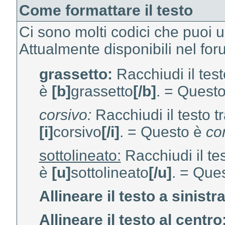
Come formattare il testo
Ci sono molti codici che puoi us
Attualmente disponibili nel for
grassetto:
Racchiudi il testo
è
[b]
grassetto
[/b]
. = Quest
corsivo:
Racchiudi il testo tra
[i]
corsivo
[/i]
. = Questo è
co
sottolineato:
Racchiudi il test
è
[u]
sottolineato
[/u]
. = Que
Allineare il testo a sinistra
Allineare il testo al centro