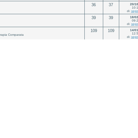
36
37
20/1
10:
di:
segr
39
39
18/0
09:
di:
segr
109
109
14/0
12:
terapia Comparata
di:
segr
85
85
05/1
18:
terapia Comparata
di:
p.ca
80
80
05/0
15:
terapia Comparata
di:
a.inn
59
59
08/0
12:
terapia Comparata
di:
segr
63
63
15/1
11:
terapia Comparata
di:
segr
63
63
27/0
09:
terapia Comparata
di:
segr
46
46
25/0
13:
terapia Comparata
di:
segr
45
45
23/0
11:
terapia Comparata
di:
segr
50
50
20/0
15: