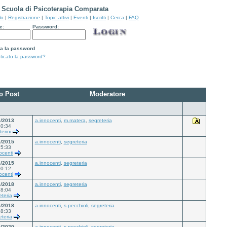
Scuola di Psicoterapia Comparata
lo
|
Registrazione
|
Topic attivi
|
Eventi
|
Iscritti
|
Cerca
|
FAQ
e:
Password:
a la password
ticato la password?
o Post
Moderatore
2/2013
a.innocenti
,
m.matera
,
segreteria
10:34
terini
1/2015
a.innocenti
,
segreteria
25:33
ocenti
2/2015
a.innocenti
,
segreteria
00:12
ocenti
2/2018
a.innocenti
,
segreteria
18:04
eteria
2/2018
a.innocenti
,
s.pecchioli
,
segreteria
18:33
eteria
9/2020
a.innocenti
,
s.pecchioli
,
segreteria