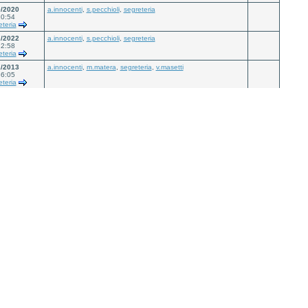
0/2020
a.innocenti
,
s.pecchioli
,
segreteria
10:54
eteria
2/2022
a.innocenti
,
s.pecchioli
,
segreteria
22:58
eteria
1/2013
a.innocenti
,
m.matera
,
segreteria
,
v.masetti
56:05
eteria
2/2013
segreteria
,
v.masetti
59:16
terini
2/2015
a.innocenti
,
m.matera
,
segreteria
40:30
ocenti
7/2015
segreteria
,
v.masetti
39:06
eteria
1/2016
segreteria
04:07
eteria
3/2018
a.innocenti
,
segreteria
30:24
eteria
7/2018
a.innocenti
,
segreteria
08:36
eteria
9/2019
04:44
eteria
7/2020
a.innocenti
,
segreteria
16:02