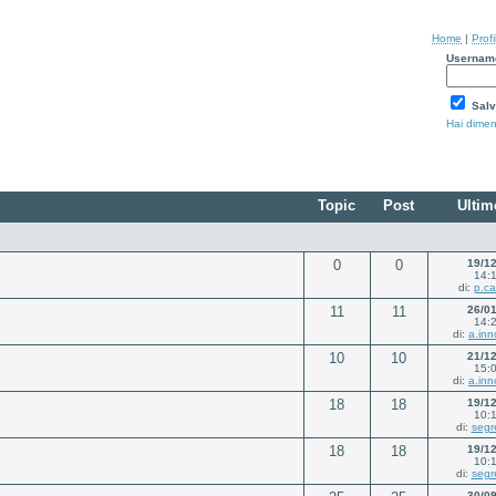
Home
|
Profi
Usernam
Salv
Hai dimen
Topic
Post
Ultim
0
0
19/1
14:
di:
p.ca
11
11
26/0
14:
di:
a.inn
10
10
21/1
15:
di:
a.inn
18
18
19/1
10:
di:
segr
18
18
19/1
10:
di:
segr
30/0