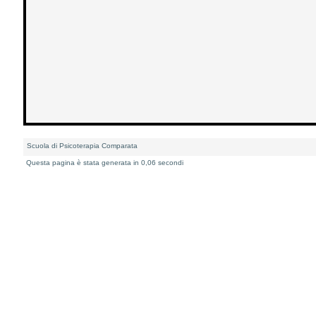
Scuola di Psicoterapia Comparata
Questa pagina è stata generata in 0,06 secondi