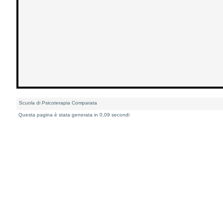
Scuola di Psicoterapia Comparata
Questa pagina è stata generata in 0,09 secondi