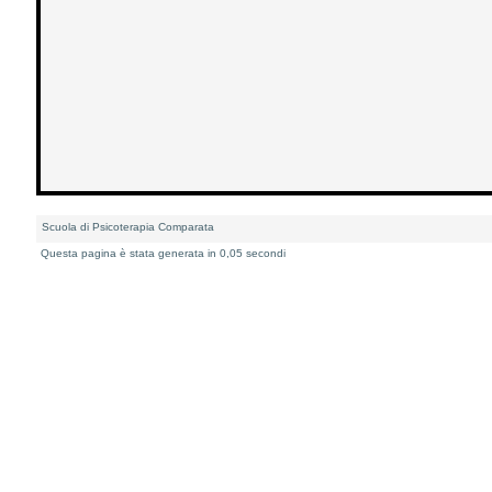
Scuola di Psicoterapia Comparata
Questa pagina è stata generata in 0,05 secondi