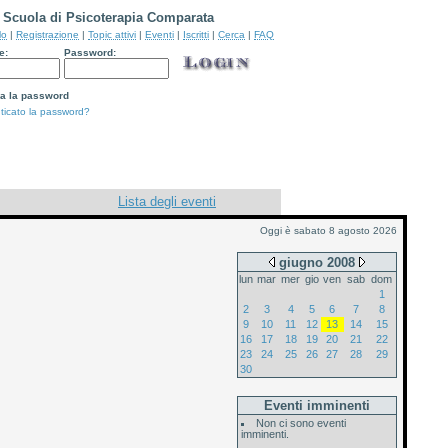
Scuola di Psicoterapia Comparata
lo
|
Registrazione
|
Topic attivi
|
Eventi
|
Iscritti
|
Cerca
|
FAQ
e:
Password:
a la password
ticato la password?
Lista degli eventi
Oggi è sabato 8 agosto 2026
giugno 2008
lun
mar
mer
gio
ven
sab
dom
1
2
3
4
5
6
7
8
9
10
11
12
13
14
15
16
17
18
19
20
21
22
23
24
25
26
27
28
29
30
Eventi imminenti
Non ci sono eventi
imminenti.