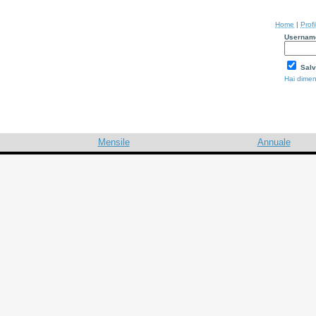
Home
|
Profi
Usernam
Salv
Hai dimen
Mensile
Annuale