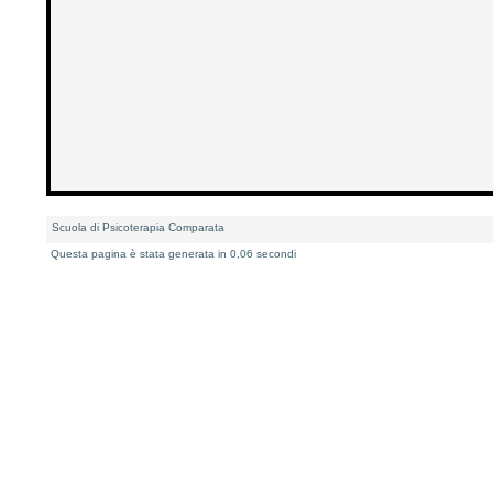
Scuola di Psicoterapia Comparata
Questa pagina è stata generata in 0,06 secondi