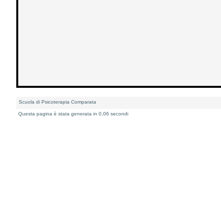
Scuola di Psicoterapia Comparata
Questa pagina è stata generata in 0,06 secondi