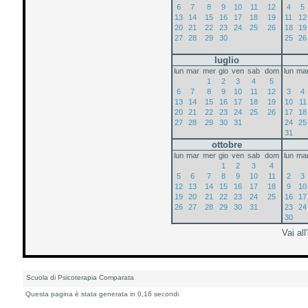
6
7
8
9
10
11
12
4
5
13
14
15
16
17
18
19
11
12
20
21
22
23
24
25
26
18
19
27
28
29
30
25
26
luglio
lun
mar
mer
gio
ven
sab
dom
lun
ma
1
2
3
4
5
6
7
8
9
10
11
12
3
4
13
14
15
16
17
18
19
10
11
20
21
22
23
24
25
26
17
18
27
28
29
30
31
24
25
31
ottobre
lun
mar
mer
gio
ven
sab
dom
lun
ma
1
2
3
4
5
6
7
8
9
10
11
2
3
12
13
14
15
16
17
18
9
10
19
20
21
22
23
24
25
16
17
26
27
28
29
30
31
23
24
30
Vai all
Scuola di Psicoterapia Comparata
Questa pagina è stata generata in 0,16 secondi