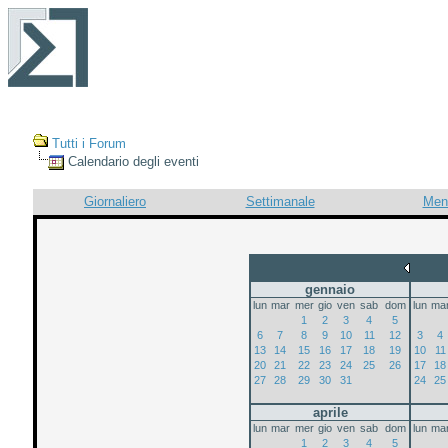
Tutti i Forum
Calendario degli eventi
Giornaliero
Settimanale
Men
gennaio
lun
mar
mer
gio
ven
sab
dom
lun
ma
1
2
3
4
5
6
7
8
9
10
11
12
3
4
13
14
15
16
17
18
19
10
11
20
21
22
23
24
25
26
17
18
27
28
29
30
31
24
25
aprile
lun
mar
mer
gio
ven
sab
dom
lun
ma
1
2
3
4
5